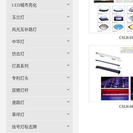
LED城市亮化
玉兰灯
风光互补路灯
CSLH-0
中华灯
仿古灯
灯具系列
专利灯头
双臂灯杆
道路灯
CSLH-0
草坪灯
信号灯标志牌