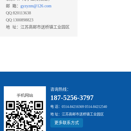
邮 箱：
gyzyzm@126.com
QQ:820113638
QQ:1300898823
地 址：江苏高邮市送桥镇工业园区
咨询热线：
187-5256-3797
电 话：0514-84216369 0514-84212540
地 址：江苏高邮市送桥镇工业园区
更多联系方式