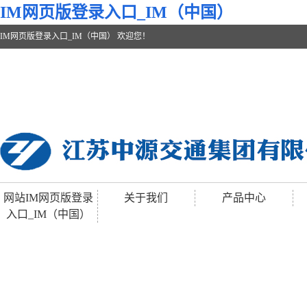
IM网页版登录入口_IM（中国）
IM网页版登录入口_IM（中国） 欢迎您！
网站IM网页版登录
关于我们
产品中心
入口_IM（中国）