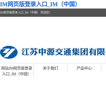
IM网页版登录入口_IM（中国）
IM网页版登录入口_IM（中国） 欢迎您！
网站IM网页版登录
关于我们
产品中心
入口_IM（中国）