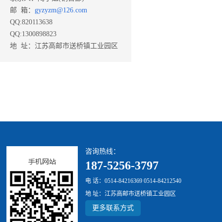
邮 箱：
gyzyzm@126.com
QQ:820113638
QQ:1300898823
地 址：江苏高邮市送桥镇工业园区
咨询热线：
187-5256-3797
电 话：0514-84216369 0514-84212540
地 址：江苏高邮市送桥镇工业园区
更多联系方式