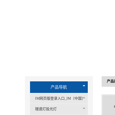
产品
产品导航
IM网页版登录入口_IM（中国）
隧道灯投光灯