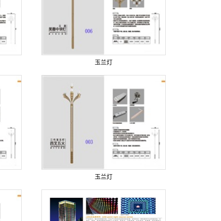
玉兰灯
玉兰灯