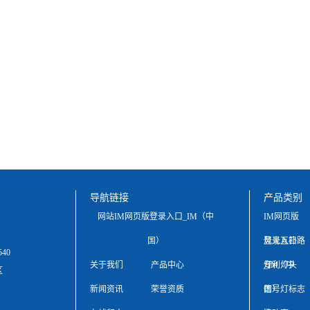
导航链接
产品类别
网站IM网页版登录入口_IM（中
IM网页版
国）
登录入口
风光互补路
540
关于我们
产品中心
_IM（中
灯
专利灯头
区
新闻资讯
荣誉资质
国）
信号灯标志