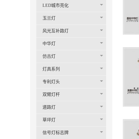
LED城市亮化
玉兰灯
风光互补路灯
中华灯
仿古灯
灯具系列
专利灯头
双臂灯杆
道路灯
草坪灯
信号灯标志牌