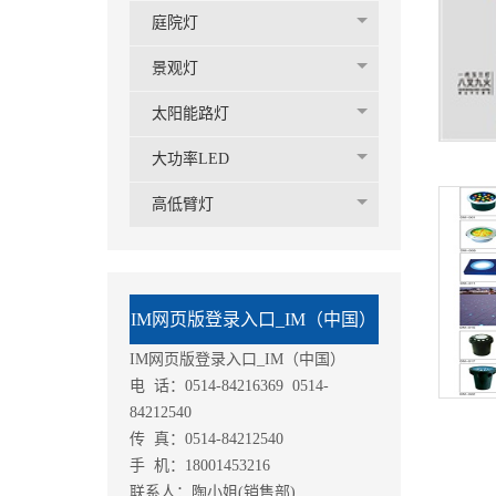
庭院灯
景观灯
太阳能路灯
大功率LED
高低臂灯
IM网页版登录入口_IM（中国）
IM网页版登录入口_IM（中国）
电 话：0514-84216369 0514-
84212540
传 真：0514-84212540
手 机：18001453216
联系人：陶小姐(销售部)