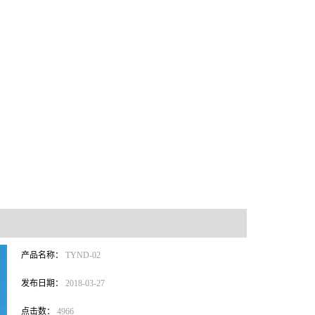
产品名称：
TYND-02
发布日期：
2018-03-27
点击数：
4966