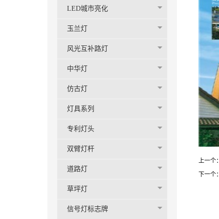
LED城市亮化
玉兰灯
风光互补路灯
中华灯
仿古灯
灯具系列
专利灯头
双臂灯杆
上一个
道路灯
下一个
草坪灯
信号灯标志牌