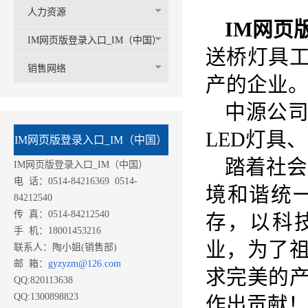
人力资源
IM网页
IM网页版登录入口_IM（中国）
送桥灯具
销售网络
产的企业
中源公
LED灯具
IM网页版登录入口_IM（中国）
踏着社会
IM网页版登录入口_IM（中国）
电 话：0514-84216369 0514-
境和谐统
84212540
传 真：0514-84212540
存，以科
手 机：18001453216
业，为了
联系人：陶小姐(销售部)
邮 箱：
gyzyzm@126.com
求完美的
QQ:820113638
QQ:1300898823
作出贡献