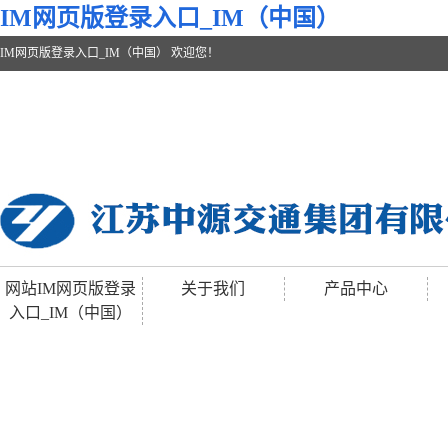
IM网页版登录入口_IM（中国）
IM网页版登录入口_IM（中国） 欢迎您！
网站IM网页版登录
关于我们
产品中心
入口_IM（中国）