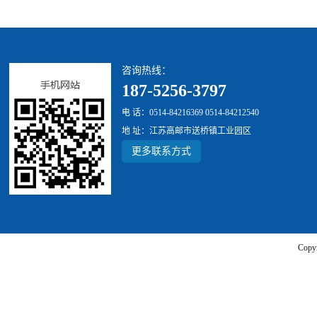
咨询热线：
187-5256-3797
电 话：0514-84216369 0514-84212540
地 址：江苏高邮市送桥镇工业园区
更多联系方式
Cop