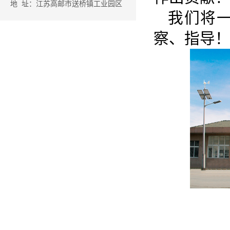
地 址：江苏高邮市送桥镇工业园区
我们将
察、指导